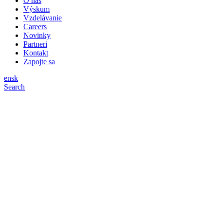
O nás
Výskum
Vzdelávanie
Careers
Novinky
Partneri
Kontakt
Zapojte sa
en
sk
Search