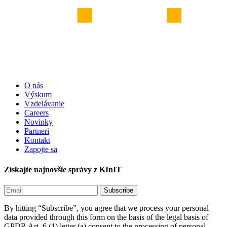
O nás
Výskum
Vzdelávanie
Careers
Novinky
Partneri
Kontakt
Zapojte sa
Získajte najnovšie správy z KInIT
By hitting “Subscribe”, you agree that we process your personal
data provided through this form on the basis of the legal basis of
GPDR Art. 6 (1) letter (a) consent to the processing of personal