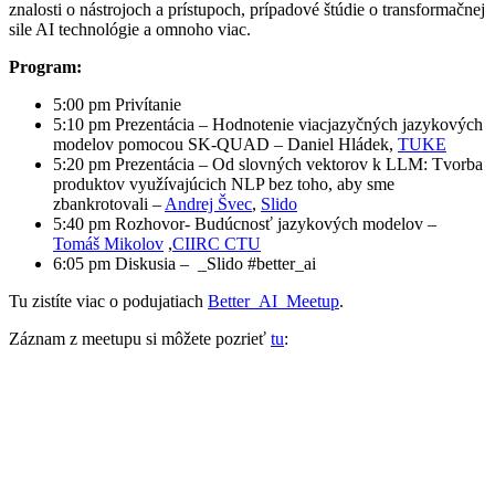
znalosti o nástrojoch a prístupoch, prípadové štúdie o transformačnej
sile AI technológie a omnoho viac.
Program:
5:00 pm Privítanie
5:10 pm Prezentácia – Hodnotenie viacjazyčných jazykových
modelov pomocou SK-QUAD – Daniel Hládek,
TUKE
5:20 pm Prezentácia – Od slovných vektorov k LLM: Tvorba
produktov využívajúcich NLP bez toho, aby sme
zbankrotovali –
Andrej Švec
,
Slido
5:40 pm Rozhovor- Budúcnosť jazykových modelov –
Tomáš Mikolov
,
CIIRC CTU
6:05 pm Diskusia – _Slido #better_ai
Tu zistíte viac o podujatiach
Better_AI_Meetup
.
Záznam z meetupu si môžete pozrieť
tu
: