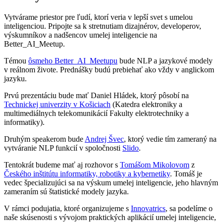
Vytvárame priestor pre ľudí, ktorí veria v lepší svet s umelou
inteligenciou. Pripojte sa k stretnutiam dizajnérov, developerov,
výskumníkov a nadšencov umelej inteligencie na
Better_AI_Meetup.
Témou
ôsmeho Better_AI_Meetupu
bude NLP a jazykové modely
v reálnom živote. Prednášky budú prebiehať ako vždy v anglickom
jazyku.
Prvú prezentáciu bude mať Daniel Hládek, ktorý pôsobí na
Technickej univerzity v Košiciach
(Katedra elektroniky a
multimediálnych telekomunikácií Fakulty elektrotechniky a
informatiky).
Druhým speakerom bude
Andrej Švec
, ktorý vedie tím zameraný na
vytváranie NLP funkcií v spoločnosti
Slido
.
Tentokrát budeme mať aj rozhovor s
Tomášom Mikolovom
z
Českého inštitútu informatiky, robotiky a kybernetiky
. Tomáš je
vedec špecializujúci sa na výskum umelej inteligencie, jeho hlavným
zameraním sú štatistické modely jazyka.
V rámci podujatia, ktoré organizujeme s
Innovatrics
, sa podelíme o
naše skúsenosti s vývojom praktických aplikácií umelej inteligencie,