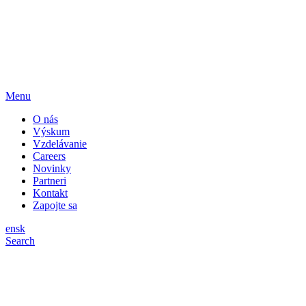
Menu
O nás
Výskum
Vzdelávanie
Careers
Novinky
Partneri
Kontakt
Zapojte sa
en
sk
Search