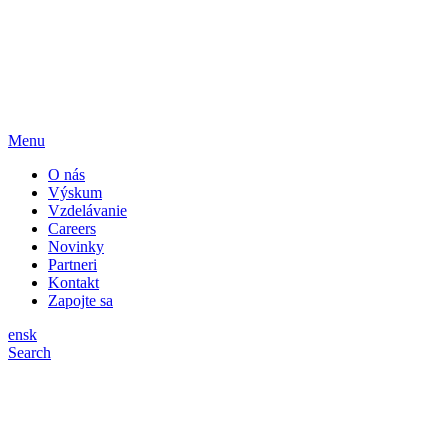
Menu
O nás
Výskum
Vzdelávanie
Careers
Novinky
Partneri
Kontakt
Zapojte sa
en
sk
Search