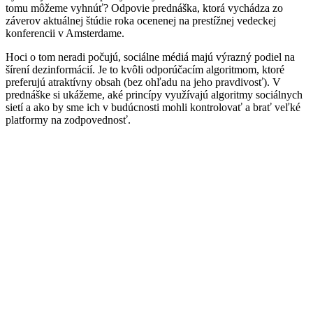
tomu môžeme vyhnúť? Odpovie prednáška, ktorá vychádza zo
záverov aktuálnej štúdie roka ocenenej na prestížnej vedeckej
konferencii v Amsterdame.
Hoci o tom neradi počujú, sociálne médiá majú výrazný podiel na
šírení dezinformácií. Je to kvôli odporúčacím algoritmom, ktoré
preferujú atraktívny obsah (bez ohľadu na jeho pravdivosť). V
prednáške si ukážeme, aké princípy využívajú algoritmy sociálnych
sietí a ako by sme ich v budúcnosti mohli kontrolovať a brať veľké
platformy na zodpovednosť.