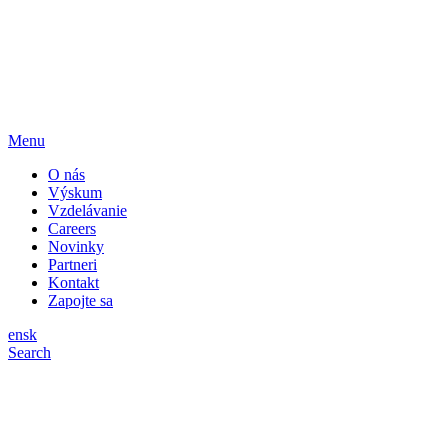
Menu
O nás
Výskum
Vzdelávanie
Careers
Novinky
Partneri
Kontakt
Zapojte sa
en
sk
Search