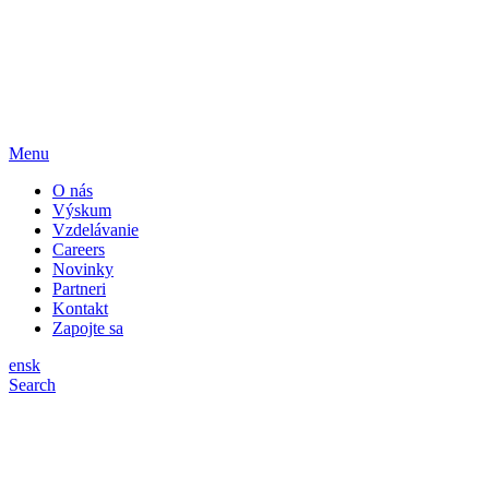
Menu
O nás
Výskum
Vzdelávanie
Careers
Novinky
Partneri
Kontakt
Zapojte sa
en
sk
Search