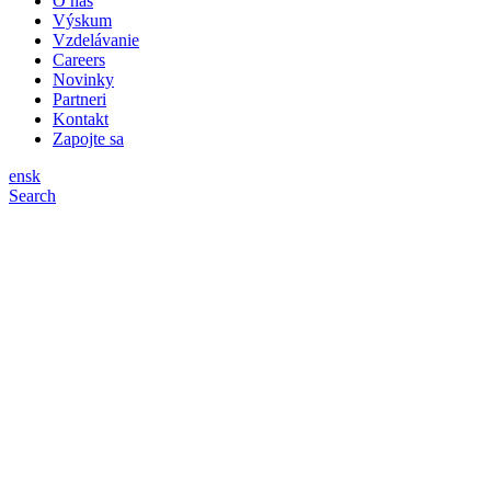
O nás
Výskum
Vzdelávanie
Careers
Novinky
Partneri
Kontakt
Zapojte sa
en
sk
Search