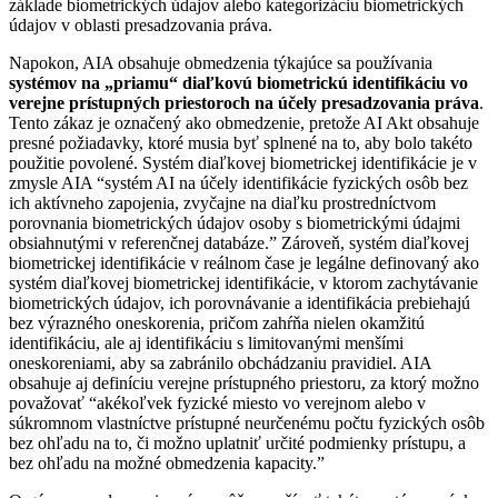
základe biometrických údajov alebo kategorizáciu biometrických
údajov v oblasti presadzovania práva.
Napokon, AIA obsahuje obmedzenia týkajúce sa používania
systémov na „priamu“ diaľkovú biometrickú identifikáciu vo
verejne prístupných priestoroch na účely presadzovania práva
.
Tento zákaz je označený ako obmedzenie, pretože AI Akt obsahuje
presné požiadavky, ktoré musia byť splnené na to, aby bolo takéto
použitie povolené. Systém diaľkovej biometrickej identifikácie je v
zmysle AIA “systém AI na účely identifikácie fyzických osôb bez
ich aktívneho zapojenia, zvyčajne na diaľku prostredníctvom
porovnania biometrických údajov osoby s biometrickými údajmi
obsiahnutými v referenčnej databáze.” Zároveň, systém diaľkovej
biometrickej identifikácie v reálnom čase je legálne definovaný ako
systém diaľkovej biometrickej identifikácie, v ktorom zachytávanie
biometrických údajov, ich porovnávanie a identifikácia prebiehajú
bez výrazného oneskorenia, pričom zahŕňa nielen okamžitú
identifikáciu, ale aj identifikáciu s limitovanými menšími
oneskoreniami, aby sa zabránilo obchádzaniu pravidiel. AIA
obsahuje aj definíciu verejne prístupného priestoru, za ktorý možno
považovať “akékoľvek fyzické miesto vo verejnom alebo v
súkromnom vlastníctve prístupné neurčenému počtu fyzických osôb
bez ohľadu na to, či možno uplatniť určité podmienky prístupu, a
bez ohľadu na možné obmedzenia kapacity.”