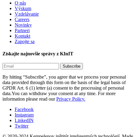
O nás
Výskum
Vzdelávanie
Careers
Novinky
Partneri
Kontakt
Zapojte sa
Získajte najnovšie správy z KInIT
By hitting “Subscribe”, you agree that we process your personal
data provided through this form on the basis of the legal basis of
GPDR Art. 6 (1) letter (a) consent to the processing of personal
data.You can withdraw your consent at any time. For more
information please read our
Privacy Policy.
Facebook
Instagram
LinkedIN
Twitter
© 2020-2024 Kempelenov inštitút inteligentných technológií.
Made