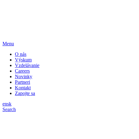
Menu
O nás
Výskum
Vzdelávanie
Careers
Novinky
Partneri
Kontakt
Zapojte sa
en
sk
Search