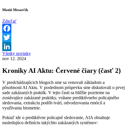
Matúš Mesarčík
Zdieľať
Facebook
Twitter
Všetky novinky
LinkedIn
nov 12. 2024
Kroniky AI Aktu: Červené čiary (časť 2)
V predchádzajúcich blogoch sme sa venovali základom a
pôsobnosti AI Aktu. V poslednom príspevku sme diskutovali o prvej
sade zakázaných praktík. V tejto časti sa bližšie pozrieme na
zostávajúce zakázané praktiky, vrátane prediktívneho policajného
sledovania, extrakciu podôb tvárí, odvodzovania emócií a
využívania biometrie.
Pokiaľ ide o prediktívne policajné sledovanie, AIA obsahuje
nasledujúcu definíciu takýchto zakázaných systémov: