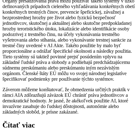
Orgány presadzovania práva môžu používať takéto systémy v úzko
definovaných prípadoch cieleného vyhľadávania konkrétnych obetí
konkrétnych trestných činov, prevencie špeficickej, závažnej a
bezprostrednej hrozby pre život alebo fyzickú bezpečnosť
jednotlivcov, skutočnej a aktuálnej alebo skutočne predpokladanej
hrozby teroristického útoku, lokalizácie alebo identifikácie osoby
podozrivej z trestného činu, na účely vykonávania trestného
vyšetrovania alebo stíhania, alebo vykonávanie trestnej sankcie za
trestné činy uvedené v AI Akte. Takéto použitie by malo byť
proporcionálne a odrážať špecifické okolnosti a následky použitia.
Tieto systémy sú taktiež povinné prejsť posúdením vplyvu na
základné ľudské práva a slobody a podliehajú predchádzajúcemu
súdnemu preskúmaniu alebo preskúmaniu iným nezávislým
orgánom. Členské štáty EÚ môžu vo svojej národnej legislatíve
špecifikovať podmienky pre používanie týchto systémov.
Záverom môžeme konštatovať, že obmedzenia určitých praktík v
rámci AIA zdôrazňujú záväzok EÚ chrániť práva jednotlivcov a
demokratické hodnoty. Je jasné, že akékoľvek použitie AI, ktoré
invazívne zasahuje do ľudskej dôstojnosti, autonómie alebo
základných slobôd, je prísne zakázané.
Čítať viac