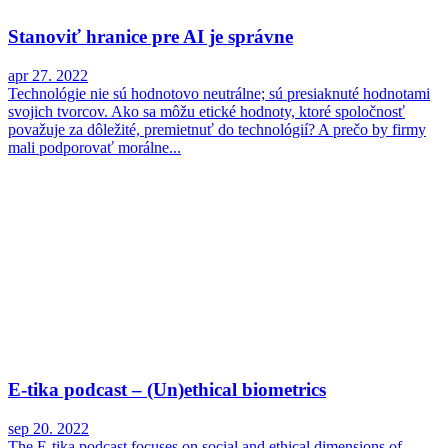
Stanoviť hranice pre AI je správne
apr 27. 2022
Technológie nie sú hodnotovo neutrálne; sú presiaknuté hodnotami
svojich tvorcov. Ako sa môžu etické hodnoty, ktoré spoločnosť
považuje za dôležité, premietnuť do technológií? A prečo by firmy
mali podporovať morálne...
E-tika podcast – (Un)ethical biometrics
sep 20. 2022
The E-tika podcast focuses on social and ethical dimensions of