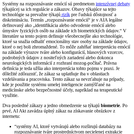
Systémy na rozpoznávanie emócií sú predmetom
intenzívnej debaty
týkajúcej sa ich regulácie a zákazov. Obavy týkajúce sa tejto
technológie sa prevažne týkajú
rizík
pre ľudskú dôstojnosť a
diskrimináciu. Termín „rozpoznávanie emócií“ je v AIA legálne
definovaný ako „identifikácia alebo odvodenie emócií alebo
úmyslov fyzických osôb na základe ich biometrických údajov.“ V
literatúre sa tento pojem definuje všeobecnejšie ako technológie,
ktoré sa snažia odhaliť emocionálny stav osoby na základe údajov,
ktoré o nej boli zhromaždené. To môže zahŕňať interpretáciu emócií
na základe výrazov tváre alebo konfigurácií, hlasových vzorcov,
podrobných údajov z nositeľných zariadení alebo dokonca
neurologických informácií z rozhraní mozog-počítač. Právna
definícia je teda užšia ako interpretácia tohto pojmu v praxi. Je
dôležité zdôrazniť, že zákaz sa uplatňuje iba v oblastiach
vzdelávania a pracoviska. Tento zákaz sa nevzťahuje na prípady,
kde je použitie systému umelej inteligencie zamýšľané na
medicínske alebo bezpečnostné účely, napríklad na terapeutické
využitie.
Dva posledné zákazy a jedno obmedzenie sa týkajú
biometrie
. Po
prvé, AI Akt zavádza úplný zákaz na získavanie obrázkov z
internetu:
“systémy AI, ktoré vytvárajú alebo rozširujú databázy na
rozpoznávanie tváre prostredníctvom necielenej extrakcie