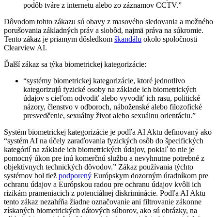
podôb tváre z internetu alebo zo záznamov CCTV.”
Dôvodom tohto zákazu sú obavy z masového sledovania a možného
porušovania základných práv a slobôd, najmä práva na súkromie.
Tento zákaz je priamym dôsledkom
škandálu
okolo spoločnosti
Clearview AI.
Ďalší zákaz sa týka biometrickej kategorizácie:
“systémy biometrickej kategorizácie, ktoré jednotlivo
kategorizujú fyzické osoby na základe ich biometrických
údajov s cieľom odvodiť alebo vyvodiť ich rasu, politické
názory, členstvo v odboroch, náboženské alebo filozofické
presvedčenie, sexuálny život alebo sexuálnu orientáciu.”
Systém biometrickej kategorizácie je podľa AI Aktu definovaný ako
“systém AI na účely zaraďovania fyzických osôb do špecifických
kategórií na základe ich biometrických údajov, pokiaľ to nie je
pomocný úkon pre inú komerčnú službu a nevyhnutne potrebné z
objektívnych technických dôvodov.” Zákaz používania týchto
systémov bol tiež
podporený
Európskym dozorným úradníkom pre
ochranu údajov a Európskou radou pre ochranu údajov kvôli ich
rizikám prameniacich z potenciálnej diskriminácie. Podľa AI Aktu
tento zákaz nezahŕňa žiadne označovanie ani filtrovanie zákonne
získaných biometrických dátových súborov, ako sú obrázky, na