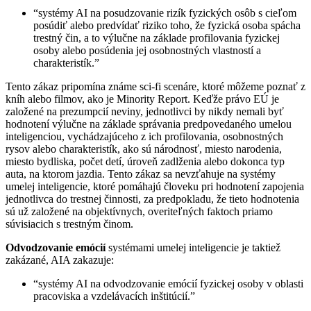
“systémy AI na posudzovanie rizík fyzických osôb s cieľom
posúdiť alebo predvídať riziko toho, že fyzická osoba spácha
trestný čin, a to výlučne na základe profilovania fyzickej
osoby alebo posúdenia jej osobnostných vlastností a
charakteristík.”
Tento zákaz pripomína známe sci-fi scenáre, ktoré môžeme poznať z
kníh alebo filmov, ako je Minority Report. Keďže právo EÚ je
založené na prezumpcií neviny, jednotlivci by nikdy nemali byť
hodnotení výlučne na základe správania predpovedaného umelou
inteligenciou, vychádzajúceho z ich profilovania, osobnostných
rysov alebo charakteristík, ako sú národnosť, miesto narodenia,
miesto bydliska, počet detí, úroveň zadlženia alebo dokonca typ
auta, na ktorom jazdia. Tento zákaz sa nevzťahuje na systémy
umelej inteligencie, ktoré pomáhajú človeku pri hodnotení zapojenia
jednotlivca do trestnej činnosti, za predpokladu, že tieto hodnotenia
sú už založené na objektívnych, overiteľných faktoch priamo
súvisiacich s trestným činom.
Odvodzovanie emócií
systémami umelej inteligencie je taktiež
zakázané, AIA zakazuje:
“systémy AI na odvodzovanie emócií fyzickej osoby v oblasti
pracoviska a vzdelávacích inštitúcií.”