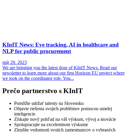
KInIT News: Eye tracking, AI in healthcare and
NLP for public procurement
máj 29. 2023
We are bringing you the latest dose of KInIT News. Read our
newsletter to learn more about our first Horizon EU project where
we took on the coordinator role. You...
Prečo partnerstvo s KInIT
Pomôžte udržať talenty na Slovensku
Objavte riešenia svojich problémov pomocou umelej
inteligencie
Získajte nový pohľad na váš výskum, vývoj a inovácie
Spolupracujte na excelentnom výskume
Zlepšite vedomosti svojich zamestnancov o vybraných