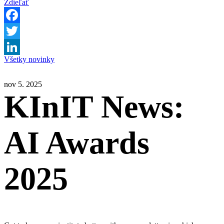
Zdieľať
Facebook
Twitter
Všetky novinky
LinkedIn
nov 5. 2025
KInIT News:
AI Awards
2025