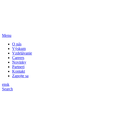
Menu
O nás
Výskum
Vzdelávanie
Careers
Novinky
Partneri
Kontakt
Zapojte sa
en
sk
Search