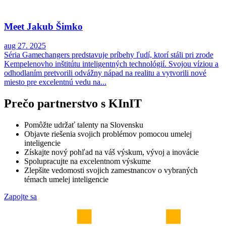
Meet Jakub Šimko
aug 27. 2025
Séria Gamechangers predstavuje príbehy ľudí, ktorí stáli pri zrode
Kempelenovho inštitútu inteligentných technológií. Svojou víziou a
odhodlaním pretvorili odvážny nápad na realitu a vytvorili nové
miesto pre excelentnú vedu na...
Prečo partnerstvo s KInIT
Pomôžte udržať talenty na Slovensku
Objavte riešenia svojich problémov pomocou umelej
inteligencie
Získajte nový pohľad na váš výskum, vývoj a inovácie
Spolupracujte na excelentnom výskume
Zlepšite vedomosti svojich zamestnancov o vybraných
témach umelej inteligencie
Zapojte sa