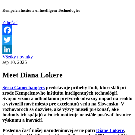
Kempelen Institute of Intelligent Technologies
Zdieľať
Facebook
Twitter
Všetky novinky
LinkedIn
sep 10. 2025
Meet Diana Lokere
Séria Gamechangers
predstavuje príbehy ľudí, ktorí stáli pri
zrode Kempelenovho inštitútu inteligentných technológií.
Svojou víziou a odhodlaním pretvorili odvážny nápad na realitu
a vytvorili nové miesto pre excelentnú vedu na Slovensku. V
rozhovoroch sa dozviete, aké výzvy museli prekonať, aké
hodnoty ich spájajú a čo ich motivuje neustále posúvať hranice
výskumu a inovácií.
Posledná časť našej narodeninovej série patrí
Diane Lokere
,