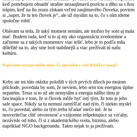
keď potrebujem obsadiť strašne nezaujímavú pozíciu a dlho sa s ňou
trápim, keď na ňu zrazu získam veľmi zaujímavého človeka, poviem
si „super, že tu ten človek je“, ale už myslím na to, čo s ním ideme
spoločne robiť.
Obávam sa teda, že taký moment nemám, ale možno by som aj mala
mať. Budem rada, keď si to aj my ako organizácia zvedomíme a
začneme sa z takých momentov viac tešiť, lebo je to podľa mňa
dôležité na to, aby sme boli stabilnejší a viac prežívali tú našu
kultúru.
Popíš nám energiu nášho tímu. Čo špeciálne v sebe KInITers majú?
Keby ste mi túto otázku položili v tých prvých dňoch po mojom
príchode, povedala by som, že neviem, lebo sem tou energiou úplne
nepatrím. Teraz si to už ale nemyslím a energia nášho tímu je
fascinujúca v tom, že si človek môže byť istý tým, že toto je jeho
safe space. Nikdy sa tu nemusí zamýšľať nad tým, či niekto myslel
to, čo povedal, alebo za tým treba hľadať niečo iné. Je tu
neuveriteľne cítiť otvorenosť a vzájomne rešpektujúce sa vzťahy,
nezávisle od toho, či si z akademického sveta, biznisu, alebo
napríklad NGO backgroundu. Takto nejak to ja prežívam.