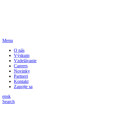
Menu
O nás
Výskum
Vzdelávanie
Careers
Novinky
Partneri
Kontakt
Zapojte sa
en
sk
Search