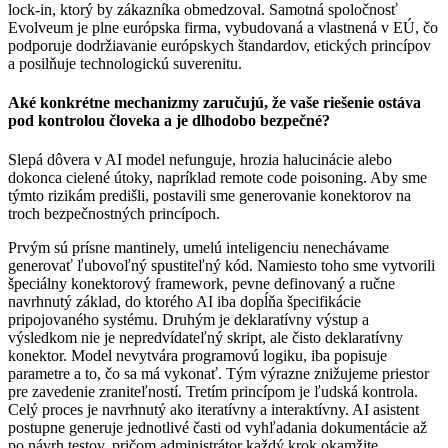
lock-in, ktorý by zákazníka obmedzoval. Samotná spoločnosť
Evolveum je plne európska firma, vybudovaná a vlastnená v EÚ, čo
podporuje dodržiavanie európskych štandardov, etických princípov
a posilňuje technologickú suverenitu.
Aké konkrétne mechanizmy zaručujú, že vaše riešenie ostáva
pod kontrolou človeka a je dlhodobo bezpečné?
Slepá dôvera v AI model nefunguje, hrozia halucinácie alebo
dokonca cielené útoky, napríklad remote code poisoning. Aby sme
týmto rizikám predišli, postavili sme generovanie konektorov na
troch bezpečnostných princípoch.
Prvým sú prísne mantinely, umelú inteligenciu nenechávame
generovať ľubovoľný spustiteľný kód. Namiesto toho sme vytvorili
špeciálny konektorový framework, pevne definovaný a ručne
navrhnutý základ, do ktorého AI iba dopĺňa špecifikácie
pripojovaného systému. Druhým je deklaratívny výstup a
výsledkom nie je nepredvídateľný skript, ale čisto deklaratívny
konektor. Model nevytvára programovú logiku, iba popisuje
parametre a to, čo sa má vykonať. Tým výrazne znižujeme priestor
pre zavedenie zraniteľností. Tretím princípom je ľudská kontrola.
Celý proces je navrhnutý ako iteratívny a interaktívny. AI asistent
postupne generuje jednotlivé časti od vyhľadania dokumentácie až
po návrh testov, pričom administrátor každý krok okamžite