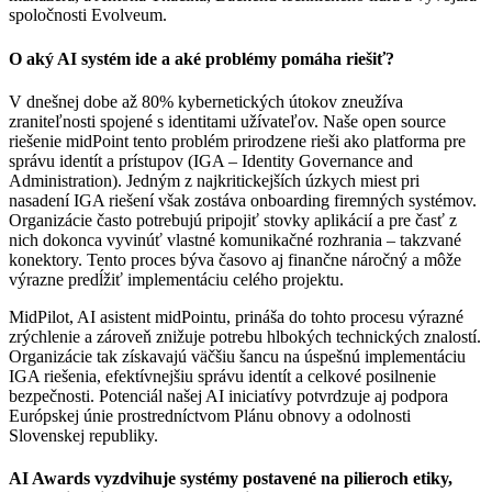
spoločnosti Evolveum.
O aký AI systém ide a aké problémy pomáha riešiť?
V dnešnej dobe až 80% kybernetických útokov zneužíva
zraniteľnosti spojené s identitami užívateľov. Naše open source
riešenie midPoint tento problém prirodzene rieši ako platforma pre
správu identít a prístupov (IGA – Identity Governance and
Administration). Jedným z najkritickejších úzkych miest pri
nasadení IGA riešení však zostáva onboarding firemných systémov.
Organizácie často potrebujú pripojiť stovky aplikácií a pre časť z
nich dokonca vyvinúť vlastné komunikačné rozhrania – takzvané
konektory. Tento proces býva časovo aj finančne náročný a môže
výrazne predĺžiť implementáciu celého projektu.
MidPilot, AI asistent midPointu, prináša do tohto procesu výrazné
zrýchlenie a zároveň znižuje potrebu hlbokých technických znalostí.
Organizácie tak získavajú väčšiu šancu na úspešnú implementáciu
IGA riešenia, efektívnejšiu správu identít a celkové posilnenie
bezpečnosti. Potenciál našej AI iniciatívy potvrdzuje aj podpora
Európskej únie prostredníctvom Plánu obnovy a odolnosti
Slovenskej republiky.
AI Awards vyzdvihuje systémy postavené na pilieroch etiky,