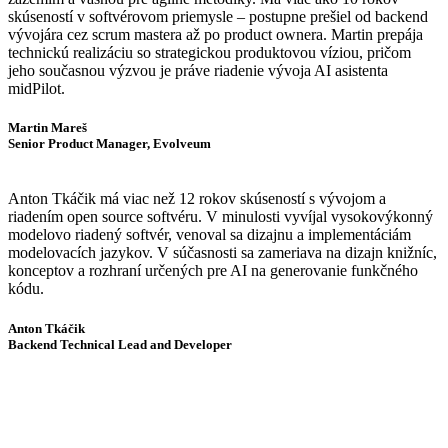
skúseností v softvérovom priemysle – postupne prešiel od backend
vývojára cez scrum mastera až po product ownera. Martin prepája
technickú realizáciu so strategickou produktovou víziou, pričom
jeho současnou výzvou je práve riadenie vývoja AI asistenta
midPilot.
Martin Mareš
Senior Product Manager, Evolveum
Anton Tkáčik má viac než 12 rokov skúseností s vývojom a
riadením open source softvéru. V minulosti vyvíjal vysokovýkonný
modelovo riadený softvér, venoval sa dizajnu a implementáciám
modelovacích jazykov. V súčasnosti sa zameriava na dizajn knižníc,
konceptov a rozhraní určených pre AI na generovanie funkčného
kódu.
Anton Tkáčik
Backend Technical Lead and Developer