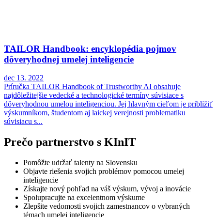
TAILOR Handbook: encyklopédia pojmov
dôveryhodnej umelej inteligencie
dec 13. 2022
Príručka TAILOR Handbook of Trustworthy AI obsahuje
najdôležitejšie vedecké a technologické termíny súvisiace s
dôveryhodnou umelou inteligenciou. Jej hlavným cieľom je priblížiť
výskumníkom, študentom aj laickej verejnosti problematiku
súvisiacu s...
Prečo partnerstvo s KInIT
Pomôžte udržať talenty na Slovensku
Objavte riešenia svojich problémov pomocou umelej
inteligencie
Získajte nový pohľad na váš výskum, vývoj a inovácie
Spolupracujte na excelentnom výskume
Zlepšite vedomosti svojich zamestnancov o vybraných
témach umelej inteligencie