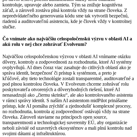
kontroluje, upravuje alebo zamieta. Tým sa znižuje kognitívna
záťaž, a zároveň zostáva plná kontrola vždy na strane človeka. Z
nepredvídateľného generovania kódu sme tak vytvorili bezpečnú,
riadenú a auditovateľnú asistenciu, kde je človek vždy v kontrolnej
slučke.
Čo vnímate ako najväčšiu celospoločenskú výzvu v oblasti AI a
akú rolu v nej chce zohrávať Evolveum?
Najväčšou celospoločenskou výzvou v oblasti AI vnímame otázku
dôvery, kontroly a zodpovednosti za rozhodnutia, ktoré AI systémy
ovplyvňujú. AI dnes čoraz viac zasahuje do citlivých oblastí ako je
správa identít, bezpečnosť či prístup k systémom, a preto je
kľúčové, aby tieto technológie zostali transparentné, auditovateľné a
pod plnou kontrolou človeka. V Evolveum chceme zohrávať rolu
poskytovateľa otvorených a dôveryhodných riešení, ktoré AI
nenasadzujú ako „čiernu skrinku“, ale ako kontrolovaného asistenta
v rámci správy identít. S naším AI asistentom midPilot prinášame
prístup, kde AI pomáha zrýchliť a zjednodušiť komplexné procesy,
no rozhodnutia, kontrola aj zodpovednosť ostávajú vždy na strane
človeka. Zároveň staviame na princípoch open source,
transparentnosti a technologickej suverenity EÚ, aby organizácie
neboli závislé od uzavretých ekosystémov a mali plnú kontrolu nad
svojimi dátami aj infraštruktúrou.