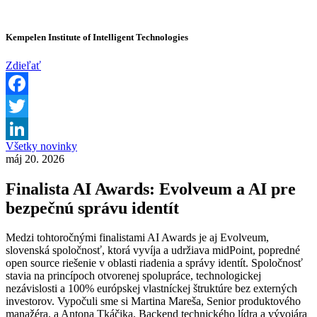
Kempelen Institute of Intelligent Technologies
Zdieľať
Facebook
Twitter
Všetky novinky
LinkedIn
máj 20. 2026
Finalista AI Awards: Evolveum a AI pre
bezpečnú správu identít
Medzi tohtoročnými finalistami AI Awards je aj Evolveum,
slovenská spoločnosť, ktorá vyvíja a udržiava midPoint, popredné
open source riešenie v oblasti riadenia a správy identít. Spoločnosť
stavia na princípoch otvorenej spolupráce, technologickej
nezávislosti a 100% európskej vlastníckej štruktúre bez externých
investorov. Vypočuli sme si Martina Mareša, Senior produktového
manažéra, a Antona Tkáčika, Backend technického lídra a vývojára