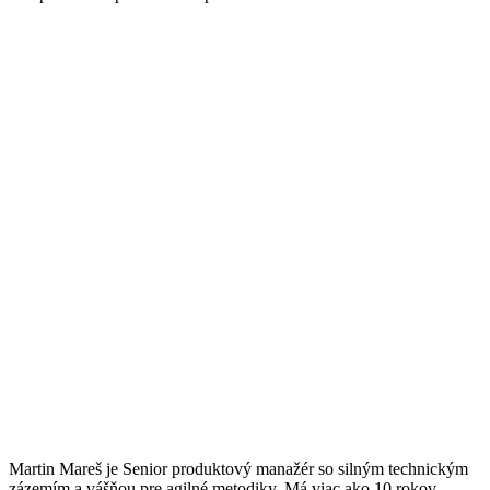
Martin Mareš je Senior produktový manažér so silným technickým
zázemím a vášňou pre agilné metodiky. Má viac ako 10 rokov