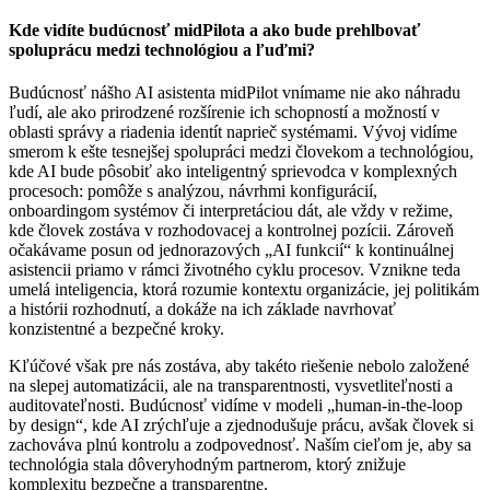
Kde vidíte budúcnosť midPilota a ako bude prehlbovať
spoluprácu medzi technológiou a ľuďmi?
Budúcnosť nášho AI asistenta midPilot vnímame nie ako náhradu
ľudí, ale ako prirodzené rozšírenie ich schopností a možností v
oblasti správy a riadenia identít naprieč systémami. Vývoj vidíme
smerom k ešte tesnejšej spolupráci medzi človekom a technológiou,
kde AI bude pôsobiť ako inteligentný sprievodca v komplexných
procesoch: pomôže s analýzou, návrhmi konfigurácií,
onboardingom systémov či interpretáciou dát, ale vždy v režime,
kde človek zostáva v rozhodovacej a kontrolnej pozícii. Zároveň
očakávame posun od jednorazových „AI funkcií“ k kontinuálnej
asistencii priamo v rámci životného cyklu procesov. Vznikne teda
umelá inteligencia, ktorá rozumie kontextu organizácie, jej politikám
a histórii rozhodnutí, a dokáže na ich základe navrhovať
konzistentné a bezpečné kroky.
Kľúčové však pre nás zostáva, aby takéto riešenie nebolo založené
na slepej automatizácii, ale na transparentnosti, vysvetliteľnosti a
auditovateľnosti. Budúcnosť vidíme v modeli „human-in-the-loop
by design“, kde AI zrýchľuje a zjednodušuje prácu, avšak človek si
zachováva plnú kontrolu a zodpovednosť. Naším cieľom je, aby sa
technológia stala dôveryhodným partnerom, ktorý znižuje
komplexitu bezpečne a transparentne.