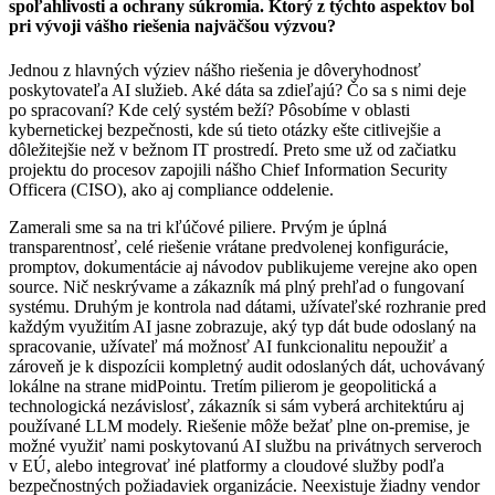
spoľahlivosti a ochrany súkromia. Ktorý z týchto aspektov bol
pri vývoji vášho riešenia najväčšou výzvou?
Jednou z hlavných výziev nášho riešenia je dôveryhodnosť
poskytovateľa AI služieb. Aké dáta sa zdieľajú? Čo sa s nimi deje
po spracovaní? Kde celý systém beží? Pôsobíme v oblasti
kybernetickej bezpečnosti, kde sú tieto otázky ešte citlivejšie a
dôležitejšie než v bežnom IT prostredí. Preto sme už od začiatku
projektu do procesov zapojili nášho Chief Information Security
Officera (CISO), ako aj compliance oddelenie.
Zamerali sme sa na tri kľúčové piliere. Prvým je úplná
transparentnosť, celé riešenie vrátane predvolenej konfigurácie,
promptov, dokumentácie aj návodov publikujeme verejne ako open
source. Nič neskrývame a zákazník má plný prehľad o fungovaní
systému. Druhým je kontrola nad dátami, užívateľské rozhranie pred
každým využitím AI jasne zobrazuje, aký typ dát bude odoslaný na
spracovanie, užívateľ má možnosť AI funkcionalitu nepoužiť a
zároveň je k dispozícii kompletný audit odoslaných dát, uchovávaný
lokálne na strane midPointu. Tretím pilierom je geopolitická a
technologická nezávislosť, zákazník si sám vyberá architektúru aj
používané LLM modely. Riešenie môže bežať plne on-premise, je
možné využiť nami poskytovanú AI službu na privátnych serveroch
v EÚ, alebo integrovať iné platformy a cloudové služby podľa
bezpečnostných požiadaviek organizácie. Neexistuje žiadny vendor