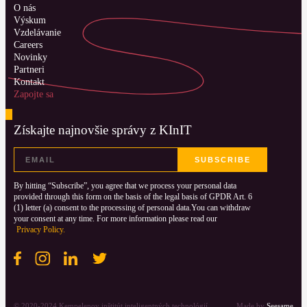
O nás
Výskum
Vzdelávanie
Careers
Novinky
Partneri
Kontakt
Zapojte sa
Získajte najnovšie správy z KInIT
By hitting “Subscribe”, you agree that we process your personal data
provided through this form on the basis of the legal basis of GPDR Art. 6
(1) letter (a) consent to the processing of personal data.You can withdraw
your consent at any time. For more information please read our
Privacy Policy.
Facebook
Instagram
LinkedIN
Twitter
© 2020-2024 Kempelenov inštitút inteligentných technológií.
Made by
Seesame