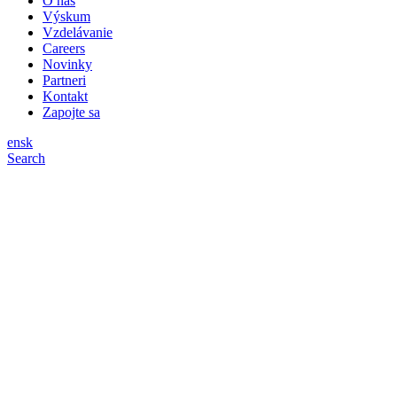
O nás
Výskum
Vzdelávanie
Careers
Novinky
Partneri
Kontakt
Zapojte sa
en
sk
Search