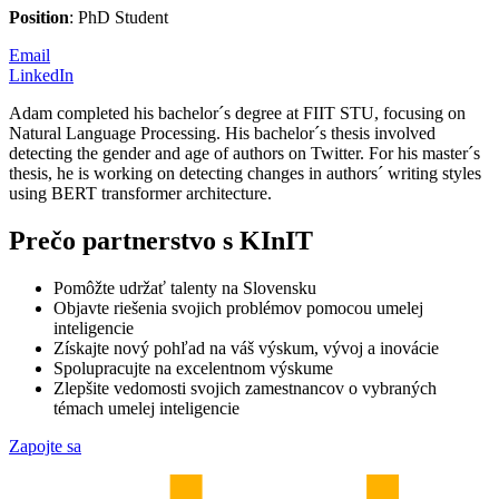
Position
: PhD Student
Email
LinkedIn
Adam completed his bachelor´s degree at FIIT STU, focusing on
Natural Language Processing. His bachelor´s thesis involved
detecting the gender and age of authors on Twitter. For his master´s
thesis, he is working on detecting changes in authors´ writing styles
using BERT transformer architecture.
Prečo partnerstvo s KInIT
Pomôžte udržať talenty na Slovensku
Objavte riešenia svojich problémov pomocou umelej
inteligencie
Získajte nový pohľad na váš výskum, vývoj a inovácie
Spolupracujte na excelentnom výskume
Zlepšite vedomosti svojich zamestnancov o vybraných
témach umelej inteligencie
Zapojte sa