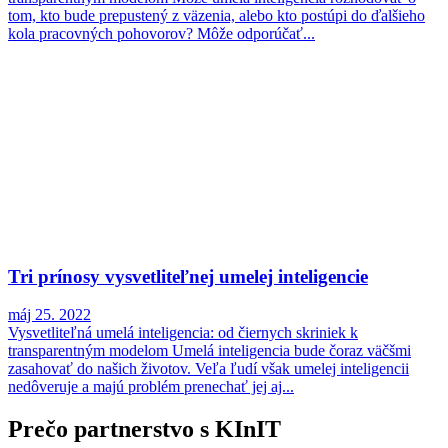
tom, kto bude prepustený z väzenia, alebo kto postúpi do ďalšieho
kola pracovných pohovorov? Môže odporúčať...
Tri prínosy vysvetliteľnej umelej inteligencie
máj 25. 2022
Vysvetliteľná umelá inteligencia: od čiernych skriniek k
transparentným modelom Umelá inteligencia bude čoraz väčšmi
zasahovať do našich životov. Veľa ľudí však umelej inteligencii
nedôveruje a majú problém prenechať jej aj...
Prečo partnerstvo s KInIT