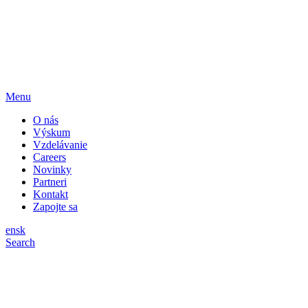
Menu
O nás
Výskum
Vzdelávanie
Careers
Novinky
Partneri
Kontakt
Zapojte sa
en
sk
Search