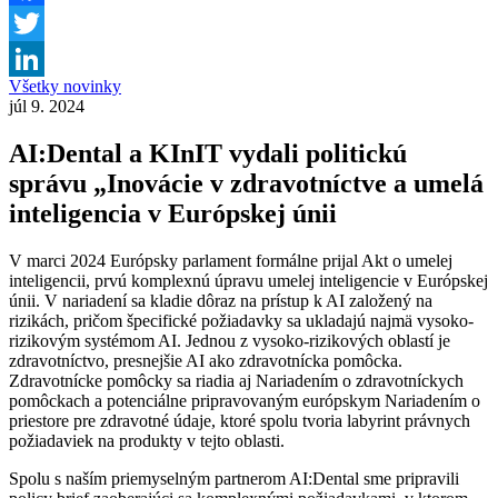
Facebook
Twitter
Všetky novinky
LinkedIn
júl 9. 2024
AI:Dental a KInIT vydali politickú
správu „Inovácie v zdravotníctve a umelá
inteligencia v Európskej únii
V marci 2024 Európsky parlament formálne prijal Akt o umelej
inteligencii, prvú komplexnú úpravu umelej inteligencie v Európskej
únii. V nariadení sa kladie dôraz na prístup k AI založený na
rizikách, pričom špecifické požiadavky sa ukladajú najmä vysoko-
rizikovým systémom AI. Jednou z vysoko-rizikových oblastí je
zdravotníctvo, presnejšie AI ako zdravotnícka pomôcka.
Zdravotnícke pomôcky sa riadia aj Nariadením o zdravotníckych
pomôckach a potenciálne pripravovaným európskym Nariadením o
priestore pre zdravotné údaje, ktoré spolu tvoria labyrint právnych
požiadaviek na produkty v tejto oblasti.
Spolu s naším priemyselným partnerom AI:Dental sme pripravili