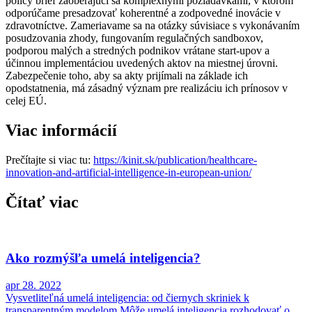
policy brief zaoberajúci sa komplexnými požiadavkami, v ktorom
odporúčame presadzovať koherentné a zodpovedné inovácie v
zdravotníctve. Zameriavame sa na otázky súvisiace s vykonávaním
posudzovania zhody, fungovaním regulačných sandboxov,
podporou malých a stredných podnikov vrátane start-upov a
účinnou implementáciou uvedených aktov na miestnej úrovni.
Zabezpečenie toho, aby sa akty prijímali na základe ich
opodstatnenia, má zásadný význam pre realizáciu ich prínosov v
celej EÚ.
Viac informácií
Prečítajte si viac tu:
https://kinit.sk/publication/healthcare-
innovation-and-artificial-intelligence-in-european-union/
Čítať viac
Ako rozmýšľa umelá inteligencia?
apr 28. 2022
Vysvetliteľná umelá inteligencia: od čiernych skriniek k
transparentným modelom Môže umelá inteligencia rozhodovať o