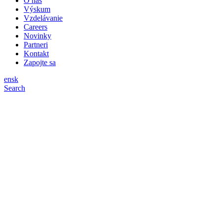
O nás
Výskum
Vzdelávanie
Careers
Novinky
Partneri
Kontakt
Zapojte sa
en
sk
Search