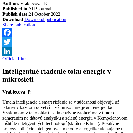
Authors
Vrablecova, P.
Published in
ATP Journal
Publish date
24 October 2022
Download
Download publication
Share publication
Facebook
Twitter
Official Link
LinkedIn
Inteligentné riadenie toku energie v
mikrosieti
Vrablecova, P.
Umelá inteligencia a smart riešenia sa v súčasnosti objavujú už
takmer v každom odvetví – výnimkou nie je ani energetika.
Výskumom v tejto oblasti sa intenzívne zaoberáme v tíme so
zameraním na dátovú analytiku a zelenú energiu v Kempelenovom
inštitúte inteligentných technológií (skrátene KInIT). Pozitívne
prínosy aplikácie inteligentných metód v energetike ukazujeme na