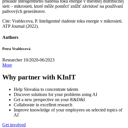
príklade inteligentného riadenia toku energie v miestnej distribučnej
sieti – mikrosieti, ktoré môže pomôcť znížiť závislosť na používaní
palivových generátorov.
Cite: Vrablecova, P. Inteligentné riadenie toku energie v mikrosieti.
ATP Journal (2022).
Authors
Petra Vrablecová
Researcher 10/2020-06/2023
More
Why partner with KInIT
Help Slovakia to concentrate talents
Discover solutions for your problems using AI
Get a new perspective on your R&D&I
Collaborate in excellent research
Improve knowledge of your employees on selected topics of
AI
Get involved