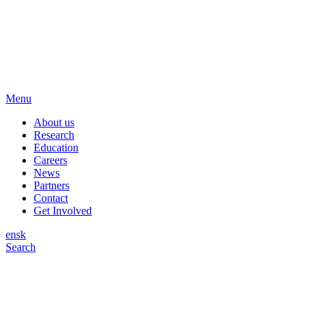
Menu
About us
Research
Education
Careers
News
Partners
Contact
Get Involved
en
sk
Search