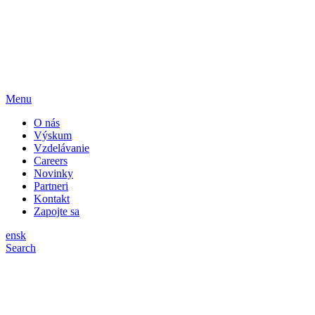
Menu
O nás
Výskum
Vzdelávanie
Careers
Novinky
Partneri
Kontakt
Zapojte sa
en
sk
Search